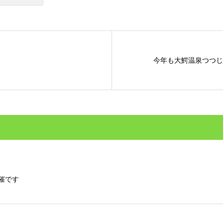
今年も大鰐温泉つつじ
催です