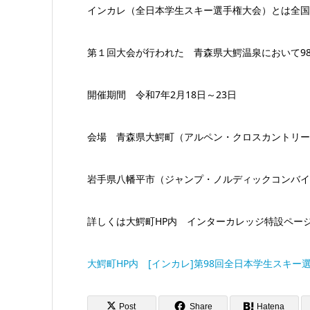
インカレ（全日本学生スキー選手権大会）とは全国
第１回大会が行われた 青森県大鰐温泉において9
開催期間 令和7年2月18日～23日
会場 青森県大鰐町（アルペン・クロスカントリー
岩手県八幡平市（ジャンプ・ノルディックコンバイ
詳しくは大鰐町HP内 インターカレッジ特設ペー
大鰐町HP内 [インカレ]第98回全日本学生スキー
Post
Share
Hatena