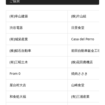
ご協賛
(有)幸山建築
(株)片山組
渋谷電器
日景食堂
(有)城栄産業
Casa del Perro
(株)鯖石自動車
前田自動車鈑金工場
(有)三昭土木
(株)花田農機店
From 0
焼肉ささき
屋台村大吉
山崎食堂
和食処大福
(有)三浦産業