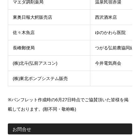
マエダ調剤薬局
温泉民宿赤湯
東奥日報大鰐販売店
西沢酒米店
佐々木魚店
ゆのかわら医院
長峰郵便局
つがる弘前農協同組合
(株)北斗(弘前アスコン)
今井電気商会
(株)東北ポンプシステム販売
※パンフレット作成時の6月27日時点でご協賛頂いた皆様を掲
載しております。(順不同・敬称略)
お問合せ