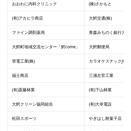
おおわに内科クリニック
(株)さかもと
(有)アカヒラ商店
大鰐交通(株)
ファイン調剤薬局
青森みちのく銀行大鰐
大鰐町地域交流センター「鰐come」
大鰐郵便局
管電工業(株)
カラオケスナックJUN’
福士商店
三浦左官工業
(有)斎藤林業
(有)下山林業
大鰐クリーン協同組合
(有)大幸電設
松田スポーツ
やぎはし餅菓子店