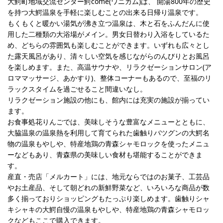
大鰐町地域交流センター鰐come(ワニカム)は、 開湯800年の歴史
を持つ大鰐温泉を手軽に楽しむことの出来る日帰り温泉です。
もくもくと暖かい湯気が沸き立つ温泉は、木と石をふんだんに使
用した二種類の大浴場がメイン。男女日替わり入浴をしているた
め、どちらの雰囲気も楽しむことができます。いずれも広々とし
た露天風呂があり、清々しい空気を感じながらのんびりとお風呂
を楽しめます。また、高温サウナや、リラクゼーションサロン(ア
ロママッサージ、あかすり)、整体コーナーもあるので、至福のリ
ラックスタイムを過ごせること間違いなし。
リラクゼーション施設の他にも、館内には充実の施設が揃ってい
ます。
お食事処花りんごでは、美味しそうな豊富なメニューとともに、
大脇温泉の温泉熱を利用して育てられた歯触りバツグンの大鰐名
物の温泉もやしや、特産地鶏の青森シャモロックを使ったメニュ
ーなどもあり、青森県の美味しい食材も堪能することができま
す。
産直・売店「メルカート」には、地元ならではのお菓子、工芸品
やお土産品、そして朝どれの新鮮野菜など、いろいろな商品が数
多く揃っておりショッピングもたっぷり楽しめます。歯触りシャ
キシャキの大鰐自慢の温泉もやしや、特産地鶏の青森シャモロッ
クなどもここで購入できます。