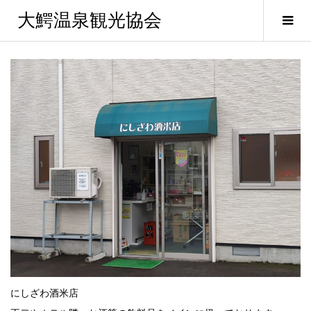
大鰐温泉観光協会
にしざわ酒米店