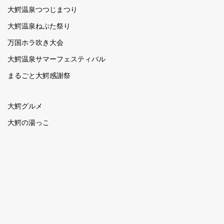
大鰐温泉つつじまつり
大鰐温泉ねぷた祭り
万国ホラ吹き大会
大鰐温泉サマーフェスティバル
まるごと大鰐感謝祭
大鰐グルメ
大鰐の湯っこ