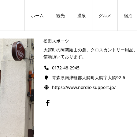
ホーム
観光
温泉
グルメ
宿泊
松田スポーツ
大鰐町の阿闍羅山の麓、クロスカントリー用品
信頼頂いております。
0172-48-2945
青森県南津軽郡大鰐町大鰐字大鰐92-6
https://www.nordic-support.jp/