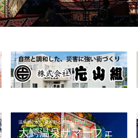
温泉郷の短い夏を彩る勇壮なねぷた
大鰐温泉サマーフェ