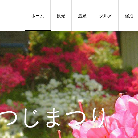
ホーム
観光
温泉
グルメ
宿泊
つじまつり