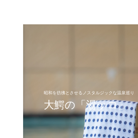
昭和を彷彿とさせるノスタルジックな温泉巡り
大鰐の「湯ッコ」