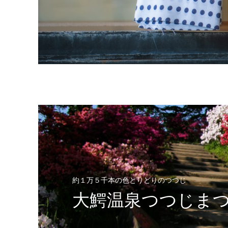
約１万５千本の色とりどりのつつじ
大鰐温泉つつじま