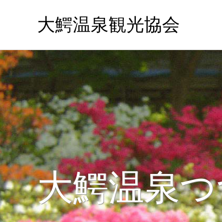
大鰐温泉観光協会
大鰐温泉つ