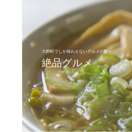
大鰐町でしか味わえないグルメの数々
絶品グルメ