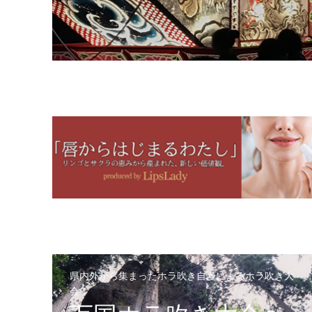
県内外から集まったホラ吹き自慢によるホラ吹き大
会！