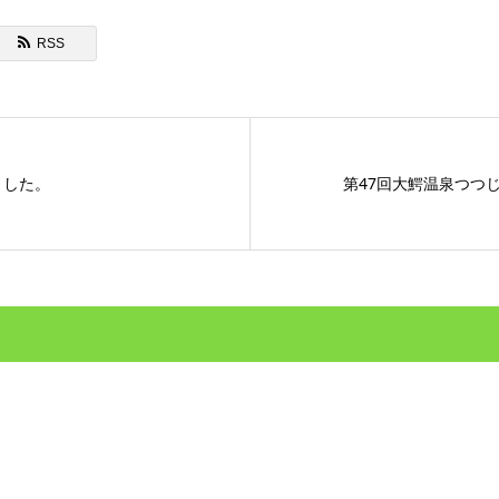
RSS
ました。
第47回大鰐温泉つつ