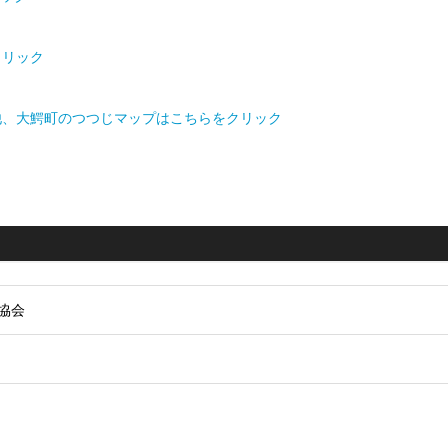
クリック
他、大鰐町のつつじマップはこちらをクリック
協会
1