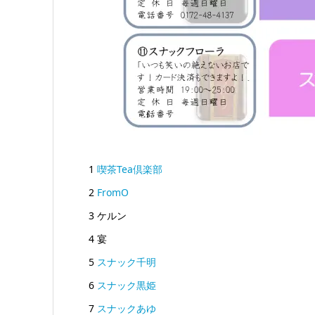
1
喫茶Tea倶楽部
2
FromO
3 ケルン
4 宴
5
スナック千明
6
スナック黒姫
7
スナックあゆ